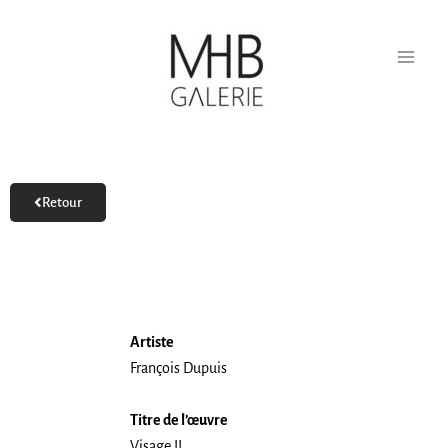
Aller
au
contenu
Retour
Artiste
François Dupuis
Titre de l’œuvre
Visage II