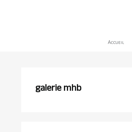
Rechercher :
Aller
au
contenu
Accueil
galerie mhb