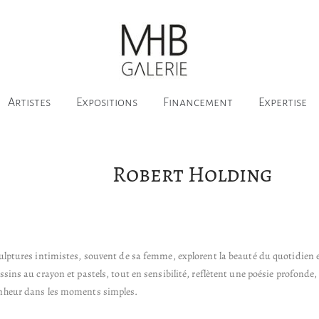
Artistes
Expositions
Financement
Expertise
Robert Holding
ulptures intimistes, souvent de sa femme, explorent la beauté du quotidien et
ssins au crayon et pastels, tout en sensibilité, reflètent une poésie profonde
nheur dans les moments simples.