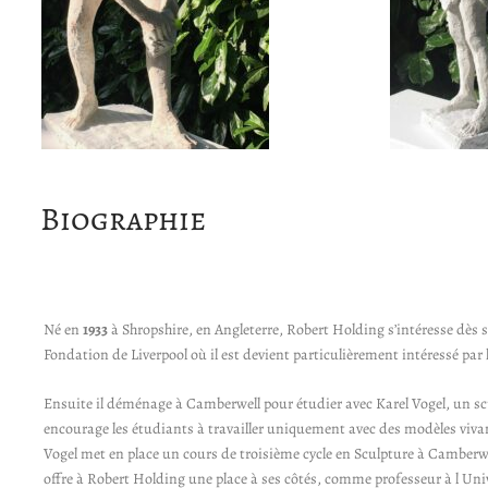
Biographie
Né en
1933
à Shropshire, en Angleterre, Robert Holding s’intéresse dès so
Fondation de Liverpool où il est devient particulièrement intéressé par 
Ensuite il déménage à Camberwell pour étudier avec Karel Vogel, un scul
encourage les étudiants à travailler uniquement avec des modèles viv
Vogel met en place un cours de troisième cycle en Sculpture à Camberwel
offre à Robert Holding une place à ses côtés, comme professeur à l Uni