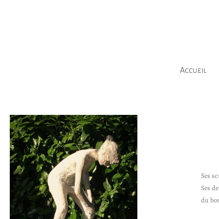
Aller
au
contenu
Accueil
Ses sc
Ses de
du bo