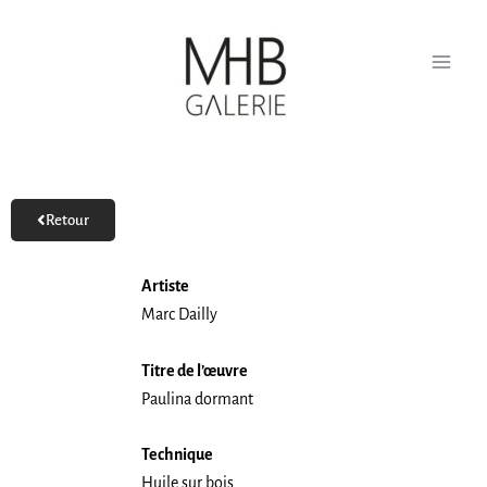
Aller
au
contenu
Retour
Artiste
Marc Dailly
Titre de l’œuvre
Paulina dormant
Technique
Huile sur bois