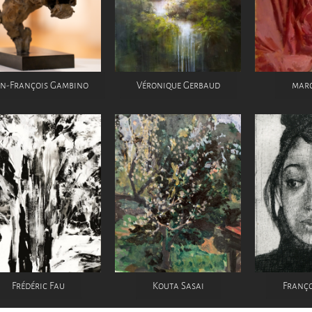
an-François Gambino
Véronique Gerbaud
marc
Frédéric Fau
Kouta Sasai
Franço