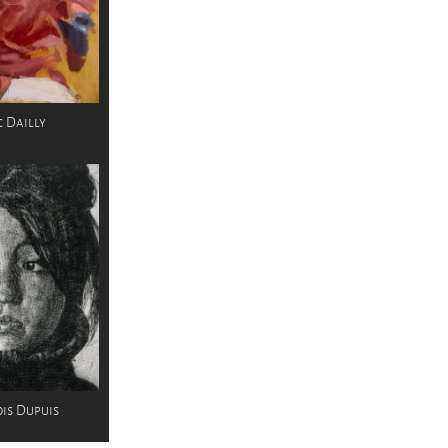
 Dailly
is Dupuis