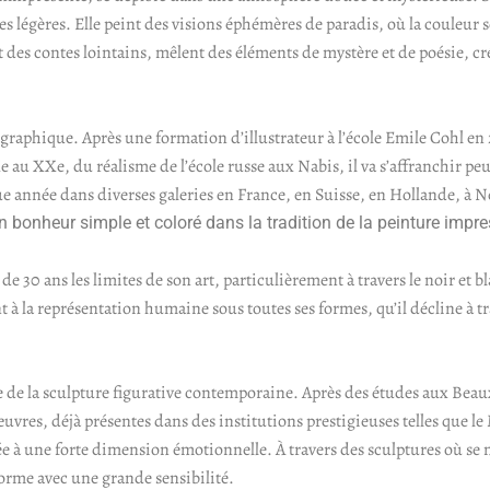
 légères. Elle peint des visions éphémères de paradis, où la couleur s
et des contes lointains, mêlent des éléments de mystère et de poésie, 
 graphique. Après une formation d’illustrateur à l’école Emile Cohl en 
 au XXe, du réalisme de l’école russe aux Nabis, il va s’affranchir peu
que année dans diverses galeries en France, en Suisse, en Hollande, à
n bonheur simple et coloré dans la tradition de la peinture impre
 de 30 ans les limites de son art, particulièrement à travers le noir et 
 à la représentation humaine sous toutes ses formes, qu’il décline à t
ève de la sculpture figurative contemporaine. Après des études aux Beau
 œuvres, déjà présentes dans des institutions prestigieuses telles que 
e à une forte dimension émotionnelle. À travers des sculptures où se m
forme avec une grande sensibilité.