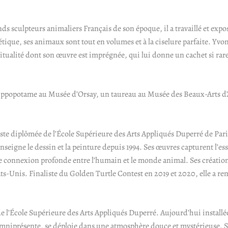
nds sculpteurs animaliers Français de son époque, il a travaillé et ex
tique, ses animaux sont tout en volumes et à la ciselure parfaite. Yvon
piritualité dont son œuvre est imprégnée, qui lui donne un cachet si rare
 hippopotame au Musée d’Orsay, un taureau au Musée des Beaux-Arts 
ste diplômée de l’École Supérieure des Arts Appliqués Duperré de Paris
enseigne le dessin et la peinture depuis 1994. Ses œuvres capturent l’e
une connexion profonde entre l’humain et le monde animal. Ses création
s-Unis. Finaliste du Golden Turtle Contest en 2019 et 2020, elle a re
e l’École Supérieure des Arts Appliqués Duperré. Aujourd’hui installée 
, omniprésente, se déploie dans une atmosphère douce et mystérieuse.