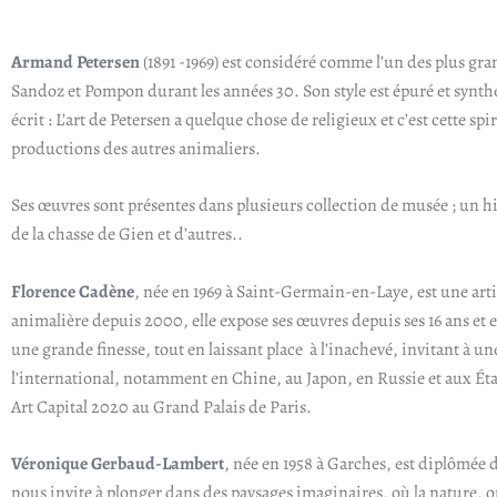
Armand Petersen
(1891 -1969) est considéré comme l’un des plus gra
Sandoz et Pompon durant les années 30. Son style est épuré et synthé
écrit : L’art de Petersen a quelque chose de religieux et c’est cette s
productions des autres animaliers.
Ses œuvres sont présentes dans plusieurs collection de musée ; un
de la chasse de Gien et d’autres..
Florence Cadène
, née en 1969 à Saint-Germain-en-Laye, est une arti
animalière depuis 2000, elle expose ses œuvres depuis ses 16 ans et 
une grande finesse, tout en laissant place à l’inachevé, invitant à 
l’international, notamment en Chine, au Japon, en Russie et aux État
Art Capital 2020 au Grand Palais de Paris.
Véronique Gerbaud-Lambert
, née en 1958 à Garches, est diplômée d
nous invite à plonger dans des paysages imaginaires, où la nature