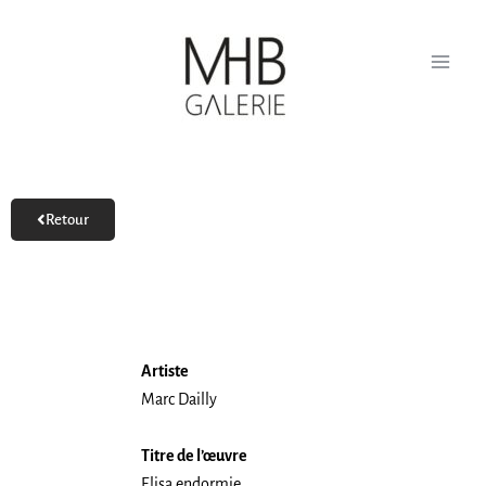
Aller
au
contenu
Retour
Artiste
Marc Dailly
Titre de l’œuvre
Elisa endormie